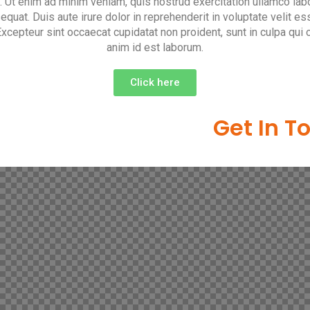
 Ut enim ad minim veniam, quis nostrud exercitation ullamco labor
at. Duis aute irure dolor in reprehenderit in voluptate velit es
 Excepteur sint occaecat cupidatat non proident, sunt in culpa qui 
anim id est laborum.
Click here
Get In T