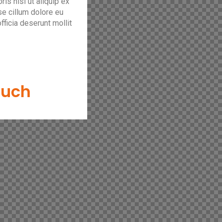
is nisi ut aliquip ex
se cillum dolore eu
officia deserunt mollit
ouch