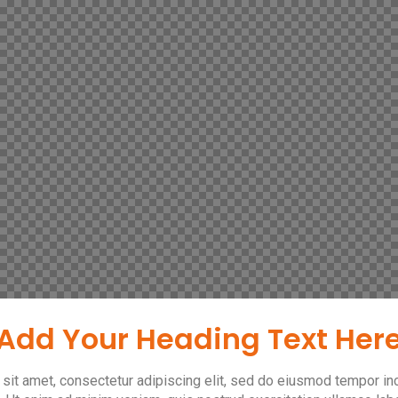
Add Your Heading Text Her
it amet, consectetur adipiscing elit, sed do eiusmod tempor inci