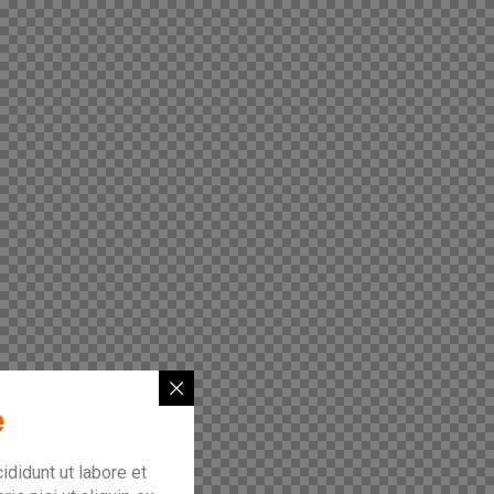
e
didunt ut labore et